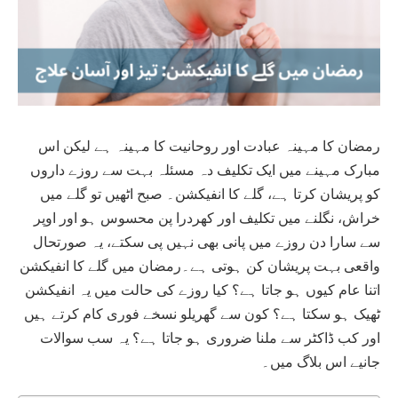
رمضان کا مہینہ عبادت اور روحانیت کا مہینہ ہے لیکن اس
مبارک مہینے میں ایک تکلیف دہ مسئلہ بہت سے روزے داروں
کو پریشان کرتا ہے، گلے کا انفیکشن۔ صبح اٹھیں تو گلے میں
خراش، نگلنے میں تکلیف اور کھردرا پن محسوس ہو اور اوپر
سے سارا دن روزے میں پانی بھی نہیں پی سکتے، یہ صورتحال
واقعی بہت پریشان کن ہوتی ہے۔
رمضان میں گلے کا انفیکشن
اتنا عام کیوں ہو جاتا ہے؟ کیا روزے کی حالت میں یہ انفیکشن
ٹھیک ہو سکتا ہے؟ کون سے گھریلو نسخے فوری کام کرتے ہیں
اور کب ڈاکٹر سے ملنا ضروری ہو جاتا ہے؟ یہ سب سوالات
جانیے اس بلاگ میں۔