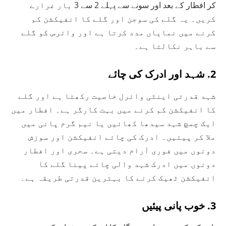
کر افطار کے بعد اور سونے سے پہلے 2 سے 3 بار غرارے
کریں۔ یہ گلے کی سوجن اور گلے کا انفیکشن کم
کرنے میں نمایاں مدد کرتا ہے اور وائرس کو گلے
سے باہر نکالتا ہے۔
2. شہد اور ادرک کی چائے
شہد قدرتی اینٹی وائرل خاصیت رکھتا ہے اور گلے
کا انفیکشن کم کرنے میں بہت کارگر ہے۔ افطار میں
ایک چمچ شہد سیدھا کھائیں یا نیم گرم پانی میں
ملا کر پیئیں۔ ادرک کی چائے انفیکشن اور سوزش
دونوں میں فوری آرام دیتی ہے۔ سحری اور افطار
دونوں میں ادرک شہد والی چائے پینا گلے کا
انفیکشن ٹھیک کرنے کا بہترین قدرتی طریقہ ہے۔
3. خوب پانی پیئیں