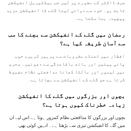
صرف ڈاکٹر کے مشورے پر لیں جب بیکٹیریل انفیکشن
ثابت ہو۔ خود سے دوائی لینا گلے کا انفیکشن مزید
پیچیدہ بنا سکتا ہے۔
رمضان میں گلے کے انفیکشن سے بچنے کا سب
سے آسان طریقہ کیا ہے؟
افطار میں ٹھنڈے مشروبات سے پرہیز کریں، خوب
پانی پیئیں اور ہاتھ باقاعدگی سے دھوئیں۔ سحری
میں لیموں اور مالٹا کھانا مدافعتی نظام مضبوط
کرتا ہے جو گلے کے انفیکشن سے بچاتا ہے۔
بچوں اور بزرگوں میں گلے کا انفیکشن
زیادہ خطرناک کیوں ہوتا ہے؟
بچوں اور بزرگوں کا مدافعتی نظام کمزور ہوتا ہے اس لیے ان
میں گلے کا انفیکشن تیزی سے بڑھتا ہے۔ انہیں کوئی بھی