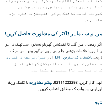
کھانا مدافعتی نظام مضبوط کرتا ہے۔ رات کو سونے
کے کمرے میں پنکھا سیدھا چہرے پر نہ چلائیں
کیونکہ اس سے گلا خشک ہو کر انفیکشن کا خطرہ بڑھ
جاتا ہے۔
مرہم سے ماہر ڈاکٹر کی مشاورت حاصل کریں!
اگر رمضان میں گلے کا انفیکشن گھریلو نسخوں سے ٹھیک نہ ہو
رہا ہو یا علامات بڑھتی جا رہی ہوں تو گھر بیٹھے مرہم کے
ذریعے
پاکستان کے بہترین ENT
اور
جنرل فزیشن ڈاکٹروں
سے مشاورت لیں۔ گلے کے انفیکشن کو نظرانداز
کرنا بعد میں بڑا مسئلہ بن سکتا ہے۔
ابھی کال کریں: 03111222398،
ویڈیو مشاورت
یا کلینک وز
ٹ
اور
اپنی سہولت کے مطابق انتخاب کریں۔
نتیجہ