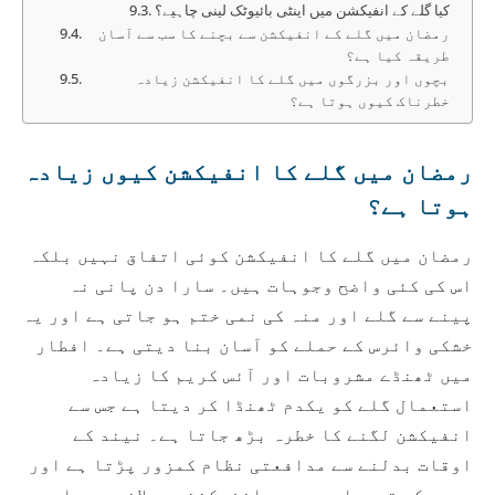
کیا گلے کے انفیکشن میں اینٹی بائیوٹک لینی چاہیے؟
رمضان میں گلے کے انفیکشن سے بچنے کا سب سے آسان
طریقہ کیا ہے؟
بچوں اور بزرگوں میں گلے کا انفیکشن زیادہ
خطرناک کیوں ہوتا ہے؟
رمضان میں گلے کا انفیکشن کیوں زیادہ
ہوتا ہے؟
رمضان میں گلے کا انفیکشن کوئی اتفاق نہیں بلکہ
اس کی کئی واضح وجوہات ہیں۔ سارا دن پانی نہ
پینے سے گلے اور منہ کی نمی ختم ہو جاتی ہے اور یہ
خشکی وائرس کے حملے کو آسان بنا دیتی ہے۔ افطار
میں ٹھنڈے مشروبات اور آئس کریم کا زیادہ
استعمال گلے کو یکدم ٹھنڈا کر دیتا ہے جس سے
انفیکشن لگنے کا خطرہ بڑھ جاتا ہے۔ نیند کے
اوقات بدلنے سے مدافعتی نظام کمزور پڑتا ہے اور
موسم کی تبدیلی بھی یہ انفیکشن پھیلانے میں اہم