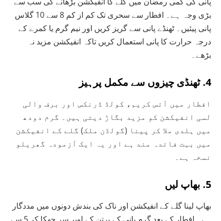
پانی کی کمی رمضان میں گلے کا انفیکشن بڑھانے کی سب سے
بڑی وجہ ہے۔ افطار سے سحری تک کم از کم 8 سے 10 گلاس
پانی پیئیں۔ ٹھنڈے پانی سے گریز کریں اور نیم گرم یا کمرے کے
درجہ حرارت کا پانی استعمال کریں تاکہ انفیکشن مزید نہ
بڑھے۔
4. ٹھنڈی چیزوں سے مکمل پرہیز
افطار میں آئس کریم، کولڈ ڈرنکس اور برف والی
لسی انفیکشن کو مزید بگاڑ دیتی ہیں۔ گرم دودھ
میں ہلدی ملا کر پینا (گولڈن ملک) گلے کے انفیکشن
میں بہت فائدہ مند ہے اور یہ ایک آزمودہ گھریلو
نسخہ ہے۔
5. بھاپ لیں
بھاپ لینا گلے کے انفیکشن اور ناک کی بندش دونوں میں مددگار
ہے۔ افطار کے بعد گرم پانی کے برتن کے اوپر سر جھکا کر 5 سے