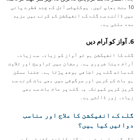
10 منٹ بھاپ لیں۔ یوکلپٹس آئل کے چند قطرے پانی
میں ڈالنے سے گلے کے انفیکشن کم کرنے میں مزید
مدد ملتی ہے۔
6. آواز کو آرام دیں
گلے کا انفیکشن ہو تو آواز کو زیادہ سے زیادہ
آرام دینا ضروری ہے۔ رمضان میں تراویح اور تلاوت
کے ساتھ گلے پر اضافی بوجھ پڑتا ہے۔ جتنا ممکن
ہو بات کم کریں اور سرگوشی میں بھی بات کرنے سے
گریز کریں کیونکہ یہ گلے پر عام بات سے بھی
زیادہ زور ڈالتی ہے۔
گلے کے انفیکشن کا علاج اور مناسب
دوائیں کیا ہیں؟
اگر گھریلو نسخوں سے گلے کا انفیکشن ٹھیک نہ ہو