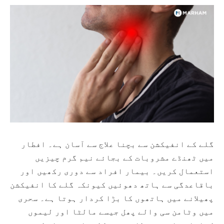
گلے کے انفیکشن سے بچنا علاج سے آسان ہے۔ افطار
میں ٹھنڈے مشروبات کے بجائے نیم گرم چیزیں
استعمال کریں۔ بیمار افراد سے دوری رکھیں اور
باقاعدگی سے ہاتھ دھوئیں کیونکہ گلے کا انفیکشن
پھیلانے میں ہاتھوں کا بڑا کردار ہوتا ہے۔ سحری
میں وٹامن سی والے پھل جیسے مالٹا اور لیموں