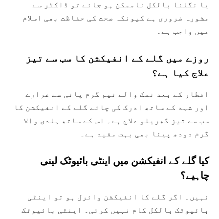
یا نگلنا بالکل ناممکن ہو جائے تو ڈاکٹر سے
مشورہ ضروری ہے کیونکہ صحت کی حفاظت بھی اسلام
میں واجب ہے۔
روزے میں گلے کے انفیکشن کا سب سے تیز
علاج کیا ہے؟
افطار کے بعد نمک والے نیم گرم پانی سے غرارے
اور شہد کے ساتھ ادرک کی چائے گلے کے انفیکشن کا
سب سے تیز گھریلو علاج ہے۔ اس کے ساتھ ہلدی والا
گرم دودھ پینا بھی بہت مفید ہے۔
کیا گلے کے انفیکشن میں اینٹی بائیوٹک لینی
چاہیے؟
نہیں۔ اگر گلے کا انفیکشن وائرل ہو تو اینٹی
بائیوٹک بالکل کام نہیں کرتی۔ اینٹی بائیوٹک