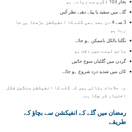
بخار 103 ڈگری سے زیادہ ہو
گلے میں سفید یا پیلے دھبے نظر آئیں
3 سے 4 دن بعد بھی گلے کا انفیکشن بڑھتا ہی جا
رہا ہو
نگلنا بالکل ناممکن ہو جائے
سانس لینے میں دقت ہو
گردن میں گلٹیاں سوج جائیں
کان میں شدید درد شروع ہو جائے
یہ علامات بتاتی ہیں کہ گلے کا انفیکشن سنگین شکل
اختیار کر چکا ہے۔
رمضان میں گلے
کے
انفیکشن سے بچاؤ کے
طریقے