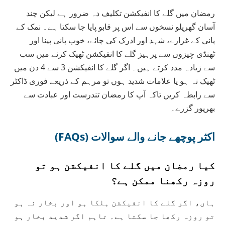
رمضان میں گلے کا انفیکشن تکلیف دہ ضرور ہے لیکن چند
آسان گھریلو نسخوں سے اس پر قابو پایا جا سکتا ہے۔ نمک کے
پانی کے غرارے، شہد اور ادرک کی چائے، خوب پانی پینا اور
ٹھنڈی چیزوں سے پرہیز گلے کا انفیکشن ٹھیک کرنے میں سب
سے زیادہ مدد کرتے ہیں۔ اگر گلے کا انفیکشن 3 سے 4 دن میں
ٹھیک نہ ہو یا علامات شدید ہوں تو مرہم کے ذریعے فوری ڈاکٹر
سے رابطہ کریں تاکہ آپ کا رمضان تندرست اور عبادت سے
بھرپور گزرے۔
اکثر پوچھے جانے والے سوالات (FAQs)
کیا رمضان میں گلے کا انفیکشن ہو تو
روزہ رکھنا ممکن ہے؟
ہاں، اگر گلے کا انفیکشن ہلکا ہو اور بخار نہ ہو
تو روزہ رکھا جا سکتا ہے۔ تاہم اگر شدید بخار ہو