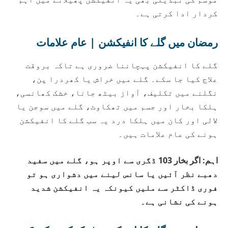
کردار ادا کرتی ہے۔
رمضان میں گلے کا انفیکشن | عام علامات
گلے کا انفیکشن پہچاننا ضروری ہے تاکہ بروقت
علاج کیا جا سکے۔ گلے میں خراش یا کھردرا پن،
نگلنے میں تکلیف، آواز بیٹھ جانا، خشک کھانسی،
ہلکا بخار اور جسم میں تھکاوٹ، گلے میں سوجن یا
لالی اور کان میں ہلکا درد یہ سب گلے کا انفیکشن
ہونے کی عام علامات ہیں۔
اہم: اگر بخار 103 ڈگری سے اوپر ہو، گلے میں سفید
دھبے نظر آئیں یا سانس لینے میں دشواری ہو تو
فوری ڈاکٹر سے ملیں کیونکہ یہ انفیکشن شدید
ہونے کی نشانی ہے۔