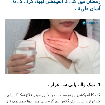
رمضان میں گلے کا انفیکشن ٹھیک کرنے کے 6
آسان طریقے
1. نمک والے پانی سے غرارے
گلے کا انفیکشن ہو تو سب سے پہلا اور موثر علاج نمک کے پانی
کے غرارے ہیں۔ ایک گلاس نیم گرم پانی میں آدھا چمچ نمک ڈال