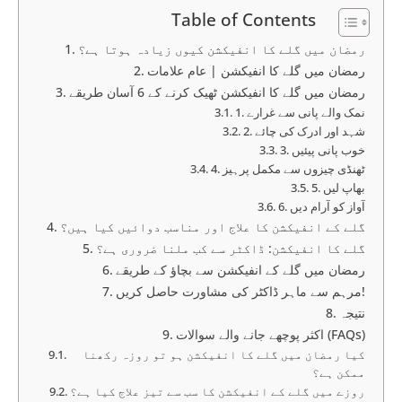
Table of Contents
رمضان میں گلے کا انفیکشن کیوں زیادہ ہوتا ہے؟
رمضان میں گلے کا انفیکشن | عام علامات
رمضان میں گلے کا انفیکشن ٹھیک کرنے کے 6 آسان طریقے
1. نمک والے پانی سے غرارے
2. شہد اور ادرک کی چائے
3. خوب پانی پیئیں
4. ٹھنڈی چیزوں سے مکمل پرہیز
5. بھاپ لیں
6. آواز کو آرام دیں
گلے کے انفیکشن کا علاج اور مناسب دوائیں کیا ہیں؟
گلے کا انفیکشن: ڈاکٹر سے کب ملنا ضروری ہے؟
رمضان میں گلے کے انفیکشن سے بچاؤ کے طریقے
مرہم سے ماہر ڈاکٹر کی مشاورت حاصل کریں!
نتیجہ
اکثر پوچھے جانے والے سوالات (FAQs)
کیا رمضان میں گلے کا انفیکشن ہو تو روزہ رکھنا
ممکن ہے؟
روزے میں گلے کے انفیکشن کا سب سے تیز علاج کیا ہے؟