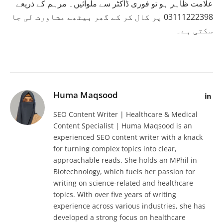
علامت ظاہر ہو تو فوری ڈاکٹر سے ملوائیں۔ مرہم کے ذریعے
03111222398 پر کال کر کے گھر بیٹھے مشاورت لی جا
سکتی ہے۔
Huma Maqsood
Lin
SEO Content Writer | Healthcare & Medical
Content Specialist | Huma Maqsood is an
experienced SEO content writer with a knack
for turning complex topics into clear,
approachable reads. She holds an MPhil in
Biotechnology, which fuels her passion for
writing on science-related and healthcare
topics. With over five years of writing
experience across various industries, she has
developed a strong focus on healthcare