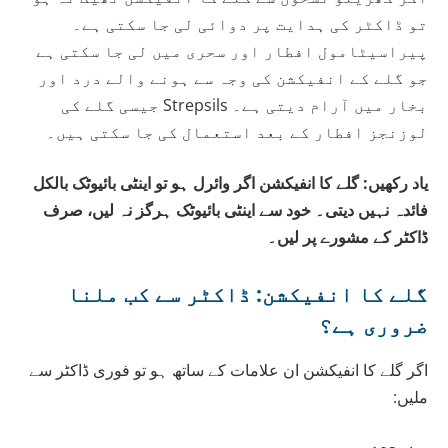
تو ڈاکٹر کی ہدایت پر دوائی لی جا سکتی ہے۔
پیراسیٹامول افطار اور سحری میں لی جا سکتی ہے
جو گلے کے انفیکشن کی وجہ سے ہونے والے درد اور
بخار میں آرام دیتی ہے۔ Strepsils جیسی گلے کی
لوزنجز افطار کے بعد استعمال کی جا سکتی ہیں۔
یاد رکھیں: گلے کا انفیکشن اگر وائرل ہو تو اینٹی بائیوٹک بالکل
فائدہ نہیں دیتی۔ خود سے اینٹی بائیوٹک ہرگز نہ لیں، صرف
ڈاکٹر کے مشورے پر لیں۔
گلے کا انفیکشن: ڈاکٹر سے کب ملنا
ضروری ہے؟
اگر گلے کا انفیکشن ان علامات کے ساتھ ہو تو فوری ڈاکٹر سے
ملیں: