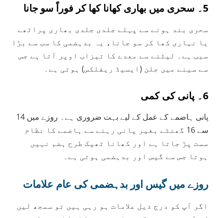
5۔ سحری میں بھاری کھانا کھا کر فوراً سو جانا
سحری بند ہونے سے پہلے جلدی جلدی بھاری پراٹھے
یا نہاری کھا کر سو جانا، یہ بدہضمی کا سب سے بڑا
سبب ہے۔ لیٹنے سے معدے کا تیزاب اوپر آتا ہے جس
سے سینے میں جلن (ایسیڈ ریفلکس) ہوتی ہے۔
6۔ پانی کی کمی
پانی ہاضمے کے عمل کے لیے بہت ضروری ہے۔ روزے میں 14
سے 16 گھنٹے بغیر پانی رہنے سے ہاضمے کا نظام
سست پڑ جاتا ہے اور کھانا ٹھیک طرح ہضم نہیں
ہوتا جس سے گیس اور بدہضمی ہوتی ہے۔
روزے میں گیس اور بدہضمی کی عام علامات
اگر آپ کو درج ذیل علامات ہو رہی ہیں تو سمجھ لیں