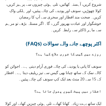
شروع کریں، آہستہ کھائیں، تلی ہوئی چیزوں سے پرہیز کریں،
کولا چھوڑیں، سونف اور پودینے کی چائے پیئیں، اور ہلکی واک
کریں۔ صحت مند افطار اور سحری سے آپ کا رمضان
خوشگوار اور عبادت بھرپور گزرے گا۔ اگر مسئلہ بڑھے تو مرہم
سے ماہر ڈاکٹر سے رابطہ کریں۔
اکثر پوچھے جانے والے سوالات (FAQs)
روزے میں گیس کا فوری علاج کیا ہے؟
سونف کا پانی یا پودینے کی چائے فوری آرام دیتی ہے۔ اجوائن کو
کالے نمک کے ساتھ چبانا بھی گیس سے تیز ریلیف دیتا ہے۔ افطار
کے 15 سے 20 منٹ بعد ایک کپ سونف کی چائے پیئیں۔
افطار میں پیٹ کیوں پھول جاتا ہے؟
ایک ساتھ بہت زیادہ کھانا کھانے، تلی ہوئی چیزیں کھانے اور کولا