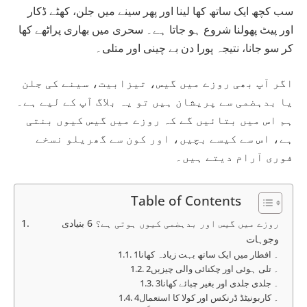
سب کچھ ایک ساتھ کھا لینا اور پھر سینے میں جلن، کھٹے ڈکار
اور پیٹ پھولنا شروع ہو جاتا ہے۔ سحری میں بھاری پراٹھے کھا
کر سو جانا، نتیجہ پورا دن بے چینی اور متلی۔
اگر آپ بھی روزے میں گیس، تیزابیت، سینے کی جلن
یا بدہضمی سے پریشان ہیں تو یہ بلاگ آپ کے لیے ہے۔
ہم اس میں بتائیں گے کہ روزے میں گیس کیوں بنتی
ہے، اس سے کیسے بچیں، اور کون سے گھریلو نسخے
فوری آرام دیتے ہیں۔
Table of Contents
روزے میں گیس اور بدہضمی کیوں ہوتی ہے؟ 6 بنیادی
وجوہات
1۔ افطار میں ایک ساتھ بہت زیادہ کھانا
2۔ تلی ہوئی اور چکنائی والی چیزیں
3۔ جلدی جلدی اور بغیر چبائے کھانا
4۔ کاربونیٹڈ ڈرنکس اور کولا کا استعمال