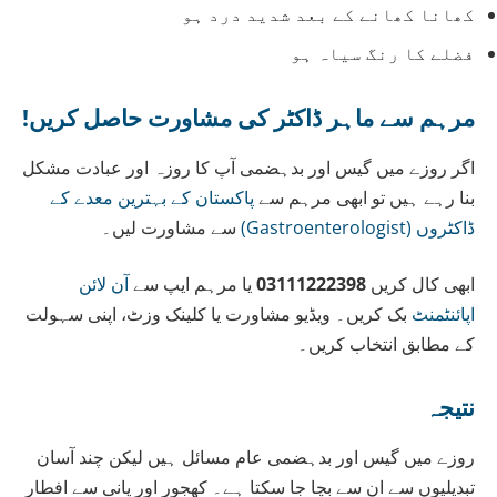
کھانا کھانے کے بعد شدید درد ہو
فضلے کا رنگ سیاہ ہو
مرہم سے ماہر ڈاکٹر کی مشاورت حاصل کریں!
اگر روزے میں گیس اور بدہضمی آپ کا روزہ اور عبادت مشکل
بنا رہے ہیں تو ابھی مرہم سے
پاکستان کے بہترین معدے کے
ڈاکٹروں (Gastroenterologist)
سے مشاورت لیں۔
ابھی کال کریں
03111222398
یا مرہم ایپ سے
آن لائن
اپائنٹمنٹ
بک کریں۔ ویڈیو مشاورت یا کلینک وزٹ، اپنی سہولت
کے مطابق انتخاب کریں۔
نتیجہ
روزے میں گیس اور بدہضمی عام مسائل ہیں لیکن چند آسان
تبدیلیوں سے ان سے بچا جا سکتا ہے۔ کھجور اور پانی سے افطار