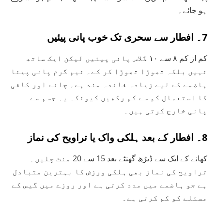
ہو جائے۔
7۔ افطار سے سحری تک خوب پانی پیئیں
کم از کم ۸ سے ۱۰ گلاس پانی پیئیں لیکن ایک ساتھ
نہیں بلکہ تھوڑا تھوڑا کر کے۔ نیم گرم پانی پینا
ہاضمے کے لیے زیادہ فائدہ مند ہے۔ چائے اور کافی
کا استعمال کم سے کم رکھیں کیونکہ یہ جسم سے
پانی خارج کرتی ہیں۔
8۔ افطار کے بعد ہلکی واک یا تراویح کی نماز
کھانے کے ایک سے ڈیڑھ گھنٹے بعد 15 سے 20 منٹ چلیں۔
تراویح کی نماز بھی ہلکی ورزش کا بہترین متبادل
ہے جو ہاضمے میں مدد کرتی ہے اور روزے میں گیس کے
مسئلے کو کم کرتی ہے۔