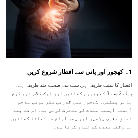
1۔ کھجور اور پانی سے افطار شروع کریں
افطار کا سنت طریقہ ہی سب سے صحت مند طریقہ ہے۔
پہلے 2 سے 3 کھجوریں کھائیں اور ایک گلاس نیم گرم
پانی پیئیں۔ کھجور میں قدرتی شکر ہوتی ہے جو
آہستہ آہستہ معدے کو متحرک کرتی ہے۔ اس کے بعد
نمازِ مغرب پڑھیں اور پھر آرام سے کھانا کھائیں۔
یہ وقفہ معدے کو تیار کرتا ہے۔