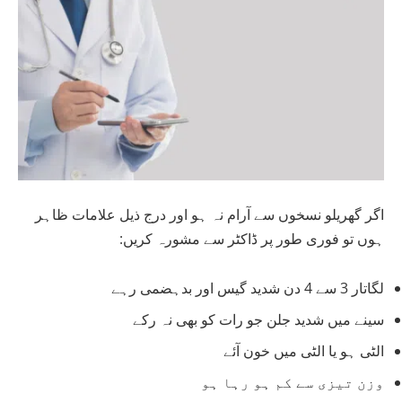
اگر گھریلو نسخوں سے آرام نہ ہو اور درج ذیل علامات ظاہر
ہوں تو فوری طور پر ڈاکٹر سے مشورہ کریں:
لگاتار 3 سے 4 دن شدید گیس اور بدہضمی رہے
سینے میں شدید جلن جو رات کو بھی نہ رکے
الٹی ہو یا الٹی میں خون آئے
وزن تیزی سے کم ہو رہا ہو