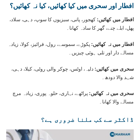
افطار اور سحری میں کیا کھائیں، کیا نہ کھائیں؟
افطار میں کھائیں:
کھجور، پانی، سبزیوں کا سوپ، دہی، سلاد،
پھل، ابلے چنے، گھر کا سادہ کھانا۔
افطار میں نہ کھائیں:
پکوڑے، سموسے، رول، فرائیز، کولا، زیادہ
مسالے دار اور تلی ہوئی چیزیں۔
سحری میں کھائیں:
دلیہ، اوٹس، چوکر والی روٹی، کیلا، دہی،
شہد والا دودھ۔
سحری میں نہ کھائیں:
پراٹھے، نہاری، حلوہ پوری، زیادہ مرچ
مسالے والا کھانا۔
ڈاکٹر سے کب ملنا ضروری ہے؟