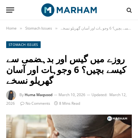
روزے میں گیس اور بدہضمی سے کیسے بچیں؟ 6 وجوہات اور آسان گھریلو نسخے
Stomach Issues
Home
»
»
STOMACH ISSUES
روزے میں گیس اور بدہضمی سے
کیسے بچیں؟ 6 وجوہات اور آسان
گھریلو نسخے
By
Huma Maqsood
March 10, 2026
Updated:
March 12,
2026
No Comments
8 Mins Read