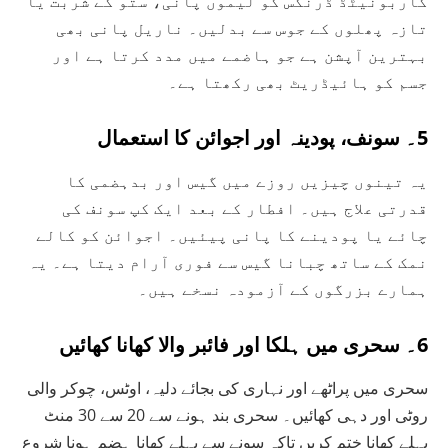
کاربونیٹڈ ڈرنکس کو لیموں پانی، ستو کے شربت یا
تازہ پھلوں کے جوس سے بدلیں۔ ناریل پانی بھی
بہترین آپشن ہے جو ہاضمے میں مدد کرتا ہے اور
جسم کو ہائیڈریٹ بھی رکھتا ہے۔
5۔ سونف، پودینہ اور اجوائن کا استعمال
یہ تینوں چیزیں روزے میں گیس اور بدہضمی کا
قدرتی علاج ہیں۔ افطار کے بعد ایک کپ سونف کی
چائے یا پودینے کا پانی پیئیں۔ اجوائن کو کالے
نمک کے ساتھ چبانا گیس سے فوری آرام دیتا ہے۔ یہ
ہمارے بزرگوں کے آزمودہ نسخے ہیں۔
6۔ سحری میں ہلکا اور فائبر والا کھانا کھائیں
سحری میں پراٹھے اور نہاری کی بجائے دلیہ، اوٹس، چوکر والی
روٹی اور دہی کھائیں۔ سحری بند ہونے سے 20 سے 30 منٹ
پہلے کھانا ختم کریں تاکہ سونے سے پہلے کھانا ہضم ہونا شروع