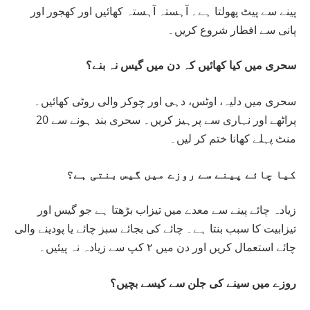
پینے سے پیٹ پھولتا ہے۔ آہستہ آہستہ کھائیں اور کھجور اور
پانی سے افطار شروع کریں۔
سحری میں کیا کھائیں کہ دن میں گیس نہ بنے؟
سحری میں دلیہ، اوٹس، دہی اور چوکر والی روٹی کھائیں۔
پراٹھے اور نہاری سے پرہیز کریں۔ سحری بند ہونے سے 20
منٹ پہلے کھانا ختم کر لیں۔
کیا چائے پینے سے روزے میں گیس بنتی ہے؟
زیادہ چائے پینے سے معدے میں تیزاب بڑھتا ہے جو گیس اور
تیزابیت کا سبب بنتا ہے۔ چائے کی بجائے سبز چائے یا پودینے والی
چائے استعمال کریں اور دن میں ۲ کپ سے زیادہ نہ پیئیں۔
روزے میں سینے کی جلن سے کیسے بچیں؟