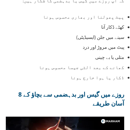
کہ آپ روزے میں گیس یا بدہضمی کا شکار ہیں:
پیٹ پھولنا اور بھاری محسوس ہونا
کھٹے ڈکار آنا
سینے میں جلن (ایسیڈیٹی)
پیٹ میں مروڑ اور درد
متلی یا بے چینی
کھانے کے بعد الٹی جیسا محسوس ہونا
ڈکار یا ہوا خارج ہونا
روزے میں گیس اور بدہضمی سے بچاؤ کے 8
آسان طریقے