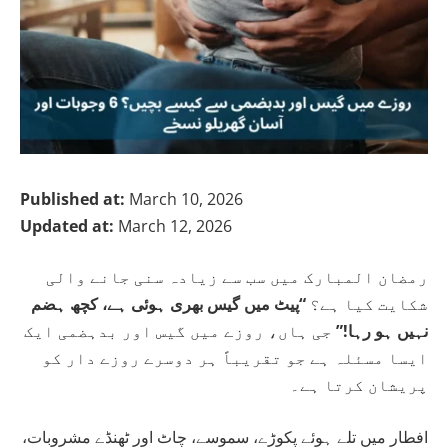
Published at:
March 10, 2026
Updated at:
March 12, 2026
رمضان المبارک میں سب سے زیادہ سنی جانے والی
شکایت کیا ہے؟
“پیٹ میں گیس بھری ہوئی ہے، کچھ ہضم
نہیں ہو رہا!”
جی ہاں، روزے میں گیس اور بدہضمی ایک
ایسا مسئلہ ہے جو تقریباً ہر دوسرے روزے دار کو
پریشان کرتا ہے۔
افطار میں تلے ہوئے پکوڑے، سموسے، چاٹ اور ٹھنڈے مشروبات،