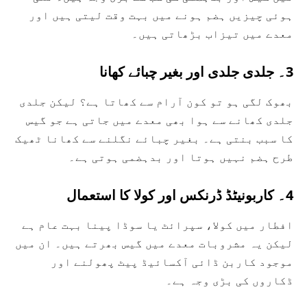
ہوئی چیزیں ہضم ہونے میں بہت وقت لیتی ہیں اور
معدے میں تیزاب بڑھاتی ہیں۔
3۔ جلدی جلدی اور بغیر چبائے کھانا
بھوک لگی ہو تو کون آرام سے کھاتا ہے؟ لیکن جلدی
جلدی کھانے سے ہوا بھی معدے میں جاتی ہے جو گیس
کا سبب بنتی ہے۔ بغیر چبائے نگلنے سے کھانا ٹھیک
طرح ہضم نہیں ہوتا اور بدہضمی ہوتی ہے۔
4۔ کاربونیٹڈ ڈرنکس اور کولا کا استعمال
افطار میں کولا، سپرائٹ یا سوڈا پینا بہت عام ہے
لیکن یہ مشروبات معدے میں گیس بھرتے ہیں۔ ان میں
موجود کاربن ڈائی آکسائیڈ پیٹ پھولنے اور
ڈکاروں کی بڑی وجہ ہے۔