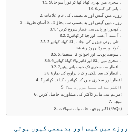
5۔ سحری میں بھاری کھانا کھا کر فوراً سو جانا
6۔ پانی کی کمی
روزے میں گیس اور بدہضمی کی عام علامات
روزے میں گیس اور بدہضمی سے بچاؤ کے 8 آسان طریقے
1۔ کھجور اور پانی سے افطار شروع کریں
2۔ آہستہ آہستہ اور چبا کر کھائیں
3۔ تلی ہوئی چیزوں کی بجائے ہلکا کھانا کھائیں
4۔ کولا اور سوڈا چھوڑیں
5۔ سونف، پودینہ اور اجوائن کا استعمال
6۔ سحری میں ہلکا اور فائبر والا کھانا کھائیں
7۔ افطار سے سحری تک خوب پانی پیئیں
8۔ افطار کے بعد ہلکی واک یا تراویح کی نماز
افطار اور سحری میں کیا کھائیں، کیا نہ کھائیں؟
ڈاکٹر سے کب ملنا ضروری ہے؟
مرہم سے ماہر ڈاکٹر کی مشاورت حاصل کریں!
نتیجہ
اکثر پوچھے جانے والے سوالات (FAQs)
روزے میں گیس اور بدہضمی کیوں ہوتی