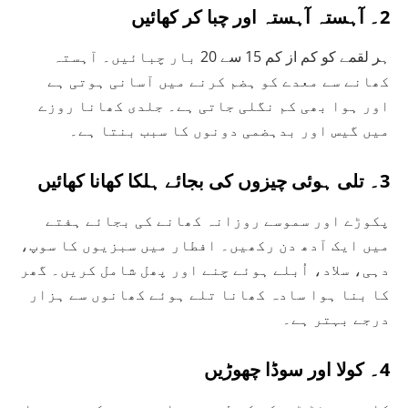
2۔ آہستہ آہستہ اور چبا کر کھائیں
ہر لقمے کو کم از کم 15 سے 20 بار چبائیں۔ آہستہ
کھانے سے معدے کو ہضم کرنے میں آسانی ہوتی ہے
اور ہوا بھی کم نگلی جاتی ہے۔ جلدی کھانا روزے
میں گیس اور بدہضمی دونوں کا سبب بنتا ہے۔
3۔ تلی ہوئی چیزوں کی بجائے ہلکا کھانا کھائیں
پکوڑے اور سموسے روزانہ کھانے کی بجائے ہفتے
میں ایک آدھ دن رکھیں۔ افطار میں سبزیوں کا سوپ،
دہی، سلاد، اُبلے ہوئے چنے اور پھل شامل کریں۔ گھر
کا بنا ہوا سادہ کھانا تلے ہوئے کھانوں سے ہزار
درجے بہتر ہے۔
4۔ کولا اور سوڈا چھوڑیں