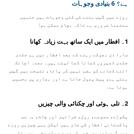
ہے؟ 6 بنیادی وجوہات
روزے میں گیس بننے کی کئی وجوہات ہیں جنہیں
سمجھنا ضروری ہے تاکہ بچاؤ ممکن ہو:
1۔ افطار میں ایک ساتھ بہت زیادہ کھانا
سارا دن بھوکے رہنے کے بعد افطار میں ہم جلدی
جلدی ڈھیروں کھانا کھا لیتے ہیں۔ معدہ اچانک
اتنے کھانے کو ہضم نہیں کر پاتا، نتیجے میں گیس
بنتی ہے، پیٹ پھول جاتا ہے اور بھاری پن محسوس
ہوتا ہے۔
2۔ تلی ہوئی اور چکنائی والی چیزیں
پکوڑے، سموسے، رول، فرائیز اور چاٹ، یہ سب
پاکستانی افطار کی جان ہیں لیکن یہی چیزیں روزے
میں گیس اور بدہضمی کی سب سے بڑی وجہ ہیں۔ تلی