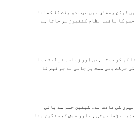
یں لیکن رمضان میں صرف دو وقت کا کھانا
جسم کا ہاضمہ نظام کنفیوز ہو جاتا ہے
ا کم کر دیتے ہیں اور زیادہ تر لیٹے یا
ی حرکت بھی سست پڑ جاتی ہے جو قبض کا
نیوں کی عادت ہے۔ کیفین جسم سے پانی
مزید بڑھا دیتی ہے اور قبض کو سنگین بنا