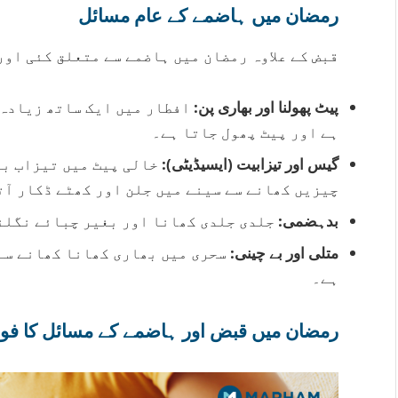
رمضان میں ہاضمے کے عام مسائل
قبض کے علاوہ رمضان میں ہاضمے سے متعلق کئی اور
پیٹ پھولنا اور بھاری پن:
افطار میں ایک ساتھ زیادہ 
ہے اور پیٹ پھول جاتا ہے۔
گیس اور تیزابیت (ایسیڈیٹی):
خالی پیٹ میں تیزاب بن
چیزیں کھانے سے سینے میں جلن اور کھٹے ڈکار آت
بدہضمی:
جلدی جلدی کھانا اور بغیر چبائے نگلن
متلی اور بے چینی:
سحری میں بھاری کھانا کھانے سے 
ہے۔
رمضان میں قبض اور ہاضمے کے مسائل کا فوری حل | 7 