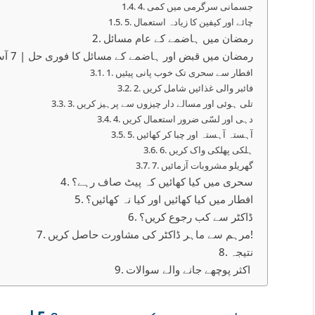
4. جسمانی سرگرمی میں کمی
5. چائے اور کیفین کا زیادہ استعمال
رمضان میں ہاضمے کے عام مسائل
رمضان میں قبض اور ہاضمے کے مسائل کا فوری حل | 7 آسان طریقے
1. افطار سے سحری تک خوب پانی پیئیں
2. فائبر والی غذائیں شامل کریں
3. تلی ہوئی اور مسالے دار چیزوں سے پرہیز کریں
4. دہی اور لسّی ضرور استعمال کریں
5. آہستہ آہستہ اور چبا کر کھائیں
6. ہلکی پھلکی واک کریں
7. گھریلو مشروبات آزمائیں
سحری میں کیا کھائیں کہ پیٹ صاف رہے؟
افطار میں کیا کھائیں اور کیا نہ کھائیں؟
ڈاکٹر سے کب رجوع کریں؟
مرہم سے ماہر ڈاکٹر کی مشاورت حاصل کریں!
نتیجہ
اکثر پوچھے جانے والے سوالات