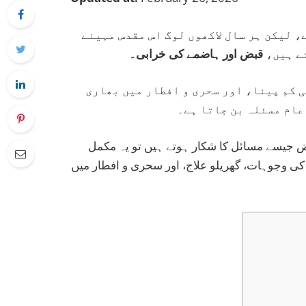
 لیکن ہر سال لاکھوں لوگ اس مقدس مہینے
تے ہیں،
قبض اور ہاضمے کی خرابی۔
 کم پینا، اور سحری و افطار میں بھاری
عام مسئلہ بن جاتا ہے۔
بض جیسے مسائل کا شکار ہوتے ہیں تو یہ مکمل
کی وجوہات، گھریلو علاج، اور سحری و افطار میں