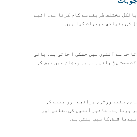
بالکل مختلف طریقے سے کام کرتا ہے۔ آئیے
ل کی بنیادی وجوہات کیا ہیں
انی نہیں پیا جاتا جس سے آنتوں میں خشکی آ جاتی ہے۔ پانی
کت سست پڑ جاتی ہے۔ یہ رمضان میں قبض کی
اء، سفید روٹی، پراٹھے اور میدے کی
ر ہوتا ہے۔ فائبر آنتوں کی صفائی اور
سیدھا قبض کا سبب بنتی ہے۔