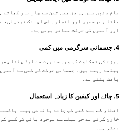
عام دنوں میں ہم دن میں تین سے چار بار کھاتے ہ
ملتا ہے، سحری اور افطار۔ اس اچانک تبدیلی سے 
اور آنتوں کی حرکت متاثر ہوتی ہے۔
4. جسمانی سرگرمی میں کمی
روزے کی تھکاوٹ کی وجہ سے بہت سے لوگ چلنا پھرن
بیٹھے رہتے ہیں۔ جسمانی حرکت کی کمی سے آنتوں ک
باعث بنتی ہے۔
5. چائے اور کیفین کا زیادہ استعمال
افطار کے بعد کئی کپ چائے یا کافی پینا پاکستا
خارج کرتی ہے جو پہلے سے موجود پانی کی کمی کو 
دیتی ہے۔