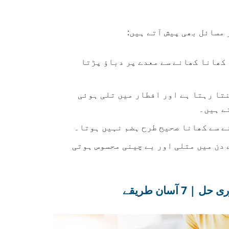
 مسائل بھی پیش آتے ہیں:
کھانا کھانے سے معدے پر دباؤ پڑتا
تا رہتا ہے اور افطار میں تلی ہوئی
ے ہیں۔
ے سے کھانا صحیح طرح ہضم نہیں ہوتا۔
دن میں متلی اور بے چینی محسوس ہوتی
آسان طریقے