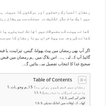
رمضان المبارک رحمتوں اور برکتوں کا مہینہ ہے،
میں ایک عام مگر تکلیف دہ مسئلے سے پریشان رہ
کھانے پینے کے معمولات میں اچانک تبدیلی، پانی
کھانے کی وجہ سے پیٹ خراب ہونا رمضان کا سب سے 
اگر آپ بھی رمضان میں پیٹ پھولنا، گیس، تیزابیت، یا ق
گائیڈ آپ کے لیے ہے۔ اس بلاگ میں ہم رمضان میں قبض 
صحیح غذا کا انتخاب تفصیل سے بتائیں گے۔
Table of Contents
رمضان میں قبض کیوں ہوتی ہے؟ 5 اہم وجوہات
1. پانی کی کمی (ڈی ہائیڈریشن)
2. فائبر کی کمی
3. کھانے کے اوقات میں اچانک تبدیلی