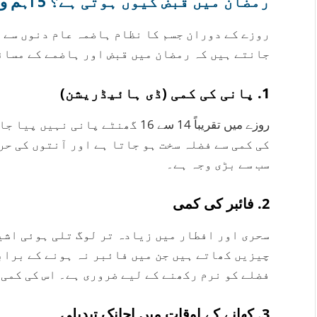
رمضان میں قبض کیوں ہوتی ہے؟ 5 اہم وجوہات
روزے کے دوران جسم کا نظام ہاضمہ عام دنوں سے 
جانتے ہیں کہ رمضان میں قبض اور ہاضمے کے مسائ
1. پانی کی کمی (ڈی ہائیڈریشن)
روزے میں تقریباً 14 سے 16 گھنٹے پ
کی کمی سے فضلہ سخت ہو جاتا ہے اور آنتوں کی حر
سب سے بڑی وجہ ہے۔
2. فائبر کی کمی
سحری اور افطار میں زیادہ تر لوگ تلی ہوئی اشی
چیزیں کھاتے ہیں جن میں فائبر نہ ہونے کے براب
فضلے کو نرم رکھنے کے لیے ضروری ہے۔ اس کی کمی 
3. کھانے کے اوقات میں اچانک تبدیلی