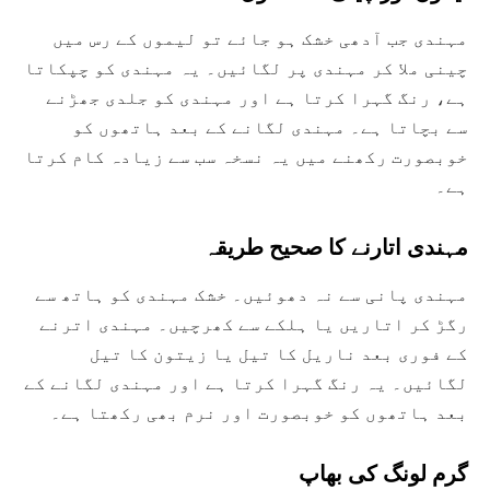
مہندی جب آدھی خشک ہو جائے تو لیموں کے رس میں
چینی ملا کر مہندی پر لگائیں۔ یہ مہندی کو چپکاتا
ہے، رنگ گہرا کرتا ہے اور مہندی کو جلدی جھڑنے
سے بچاتا ہے۔ مہندی لگانے کے بعد ہاتھوں کو
خوبصورت رکھنے میں یہ نسخہ سب سے زیادہ کام کرتا
ہے۔
مہندی اتارنے کا صحیح طریقہ
مہندی پانی سے نہ دھوئیں۔ خشک مہندی کو ہاتھ سے
رگڑ کر اتاریں یا ہلکے سے کھرچیں۔ مہندی اترنے
کے فوری بعد ناریل کا تیل یا زیتون کا تیل
لگائیں۔ یہ رنگ گہرا کرتا ہے اور مہندی لگانے کے
بعد ہاتھوں کو خوبصورت اور نرم بھی رکھتا ہے۔
گرم لونگ کی بھاپ