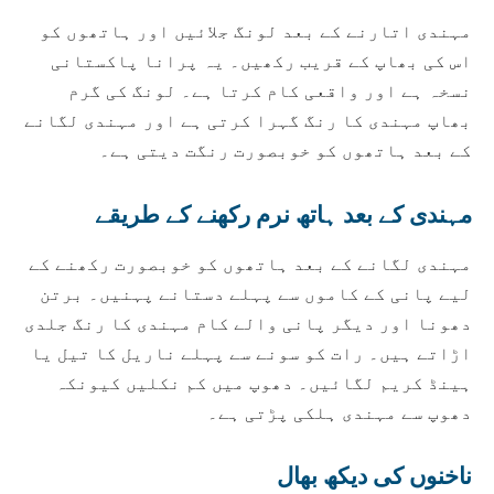
مہندی اتارنے کے بعد لونگ جلائیں اور ہاتھوں کو
اس کی بھاپ کے قریب رکھیں۔ یہ پرانا پاکستانی
نسخہ ہے اور واقعی کام کرتا ہے۔ لونگ کی گرم
بھاپ مہندی کا رنگ گہرا کرتی ہے اور مہندی لگانے
کے بعد ہاتھوں کو خوبصورت رنگت دیتی ہے۔
مہندی کے بعد ہاتھ نرم رکھنے کے طریقے
مہندی لگانے کے بعد ہاتھوں کو خوبصورت رکھنے کے
لیے پانی کے کاموں سے پہلے دستانے پہنیں۔ برتن
دھونا اور دیگر پانی والے کام مہندی کا رنگ جلدی
اڑاتے ہیں۔ رات کو سونے سے پہلے ناریل کا تیل یا
ہینڈ کریم لگائیں۔ دھوپ میں کم نکلیں کیونکہ
دھوپ سے مہندی ہلکی پڑتی ہے۔
ناخنوں کی دیکھ بھال