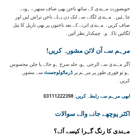
خوبصورت مہندی کے ساتھ ناخن بھی صاف ستھرے ہونے
چاہئیں۔ مہندی لگانے سے ایک دن پہلے ناخن تراش لیں اور
صاف کریں۔ مہندی اترنے کے بعد ناخنوں پر بھی ناریل کا تیل
لگائیں تاکہ وہ چمکدار نظر آئیں۔
مرہم سے آن لائن مشورہ کریں!
اگر مہندی سے الرجی ہو، جلد سرخ ہو جائے یا جلن محسوس
ہو تو فوری طور پر مرہم پر
ڈرماٹولوجسٹ
سے مشورہ
کریں۔
ابھی مرہم سے رابطہ کریں
:
03111222398
اکثر پوچھے جانے والے سوالات
مہندی کا رنگ گہرا کیسے آئے؟