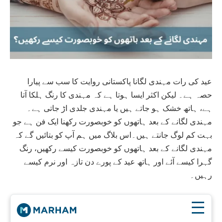
عید کی رات مہندی لگانا پاکستانی روایت کا سب سے پیارا
حصہ ہے۔ لیکن اکثر ایسا ہوتا ہے کہ مہندی کا رنگ ہلکا آتا
ہے، ہاتھ خشک ہو جاتے ہیں یا مہندی جلدی اڑ جاتی ہے۔
مہندی لگانے کے بعد ہاتھوں کو خوبصورت رکھنا ایک فن ہے جو
بہت کم لوگ جانتے ہیں۔
اس بلاگ میں ہم آپ کو بتائیں گے کہ
مہندی لگانے کے بعد ہاتھوں کو خوبصورت کیسے رکھیں، رنگ
گہرا کیسے آئے اور ہاتھ عید کے پورے دن تازہ اور نرم کیسے
رہیں۔