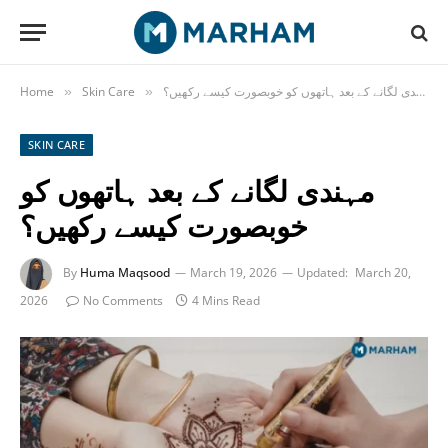
مہندی لگانے کے بعد ہاتھوں کو خوبصورت کیسے رکھیں؟
Skin Care
Home
»
»
SKIN CARE
مہندی لگانے کے بعد ہاتھوں کو
خوبصورت کیسے رکھیں؟
By
Huma Maqsood
March 19, 2026
Updated:
March 20,
2026
No Comments
4 Mins Read