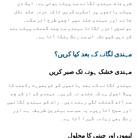
شروعات مہندی لگانے سے پہلے ہوتی ہے۔ ایک دن
پہلے ہاتھوں پر اسکرب کریں تاکہ مردہ جلد نکل
جائے اور مہندی جلد میں اچھی طرح اتر سکے۔
موئسچرائزر لگانا مہندی سے چند گھنٹے پہلے بند
کر دیں کیونکہ اس سے رنگ ہلکا آتا ہے۔
مہندی لگانے کے بعد کیا کریں؟
مہندی خشک ہونے تک صبر کریں
مہندی لگانے کے بعد ہاتھوں کو خوبصورت رکھنے کا
پہلا اصول ہے کہ جلدی نہ کریں۔ مہندی کم از کم چھ
سے آٹھ گھنٹے لگی رہنے دیں۔ رات کو مہندی لگائیں
اور صبح اتاریں، یہ سب سے بہترین طریقہ ہے اور
رنگ بھی زیادہ گہرا آتا ہے۔
لیموں اور چینی کا محلول