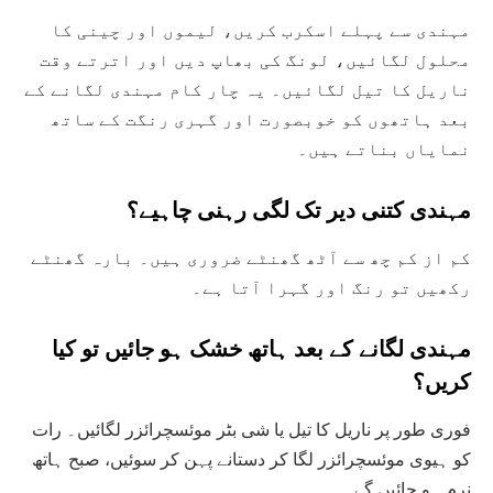
مہندی سے پہلے اسکرب کریں، لیموں اور چینی کا
محلول لگائیں، لونگ کی بھاپ دیں اور اترتے وقت
ناریل کا تیل لگائیں۔ یہ چار کام مہندی لگانے کے
بعد ہاتھوں کو خوبصورت اور گہری رنگت کے ساتھ
نمایاں بناتے ہیں۔
مہندی کتنی دیر تک لگی رہنی چاہیے؟
کم از کم چھ سے آٹھ گھنٹے ضروری ہیں۔ بارہ گھنٹے
رکھیں تو رنگ اور گہرا آتا ہے۔
مہندی لگانے کے بعد ہاتھ خشک ہو جائیں تو کیا
کریں؟
فوری طور پر ناریل کا تیل یا شی بٹر موئسچرائزر لگائیں۔ رات
کو ہیوی موئسچرائزر لگا کر دستانے پہن کر سوئیں، صبح ہاتھ
نرم ہو جائیں گے۔