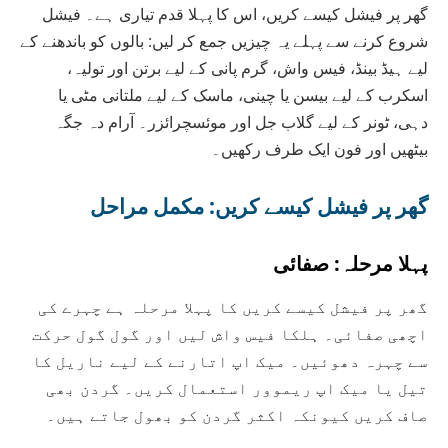
گھر پر فیشل کیسے کریں، اس کا پہلا قدم تیاری ہے۔ فیشل
شروع کرنے سے پہلے یہ چیزیں جمع کر لیں: بالوں کو باندھنے کے
لیے ہیڈ بینڈ، فیس واش، گرم پانی کے لیے برتن اور تولیہ،
اسکرب کے لیے بیسن یا چینی، ماسک کے لیے ملتانی مٹی یا
دہی، ٹونر کے لیے گلاب جل اور موئسچرائزر۔ آرام دہ جگہ
بیٹھیں اور فون ایک طرف رکھیں۔
گھر پر فیشل کیسے کریں: مکمل مراحل
پہلا مرحلہ: صفائی
گھر پر فیشل کیسے کریں کا پہلا مرحلہ ہے چہرے کی
اچھی صفائی۔ ہلکا فیس واش لیں اور گول گول حرکت
سے چہرہ دھوئیں۔ میک اپ اتارنے کے لیے ناریل کا
تیل یا میک اپ ریموور استعمال کریں۔ گردن بھی
صاف کریں کیونکہ اکثر گردن کو بھول جاتے ہیں۔