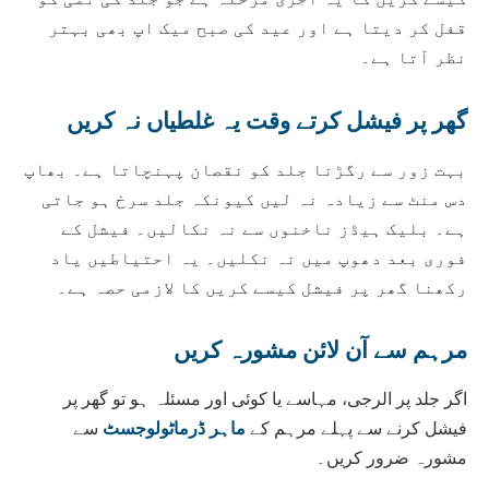
قفل کر دیتا ہے اور عید کی صبح میک اپ بھی بہتر
نظر آتا ہے۔
گھر پر فیشل کرتے وقت یہ غلطیاں نہ کریں
بہت زور سے رگڑنا جلد کو نقصان پہنچاتا ہے۔ بھاپ
دس منٹ سے زیادہ نہ لیں کیونکہ جلد سرخ ہو جاتی
ہے۔ بلیک ہیڈز ناخنوں سے نہ نکالیں۔ فیشل کے
فوری بعد دھوپ میں نہ نکلیں۔ یہ احتیاطیں یاد
رکھنا گھر پر فیشل کیسے کریں کا لازمی حصہ ہے۔
مرہم سے آن لائن مشورہ کریں
اگر جلد پر الرجی، مہاسے یا کوئی اور مسئلہ ہو تو گھر پر
فیشل کرنے سے پہلے مرہم کے
ماہر ڈرماٹولوجسٹ
سے
مشورہ ضرور کریں۔