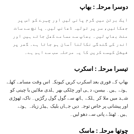
دوسرا مرحلہ: بھاپ
ایک برتن میں گرم پانی لیں اور چہرے کو اس پر
جھکائیں، سر پر تولیہ ڈھانپ لیں۔ پانچ سے سات
منٹ بھاپ لیں۔ بھاپ سے مسامے کھل جاتے ہیں اور
اندر کی گندگی نکالنا آسان ہو جاتا ہے۔ گھر پر
فیشل کیسے کریں کا یہ مرحلہ سب سے اہم ہے۔
تیسرا مرحلہ: اسکرب
بھاپ کے فوری بعد اسکرب کریں کیونکہ اس وقت مسامے کھلے
ہوتے ہیں۔ بیسن، دہی اور چٹکی بھر ہلدی ملائیں یا چینی کو
شہد میں ملا کر ہلکے ہاتھ سے گول گول رگڑیں۔ ناک، ٹھوڑی
اور پیشانی پر خاص توجہ دیں جہاں بلیک ہیڈز زیادہ ہوتے
ہیں۔ ٹھنڈے پانی سے دھو لیں۔
چوتھا مرحلہ: ماسک