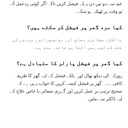
عید سے دو تین دن پہلے فیشل کریں تاکہ اگر کوئی ردعمل آئے
تو وقت پر ٹھیک ہو سکے۔
کیا مرد گھر پر فیشل کر سکتے ہیں؟
بالکل۔ صفائی، بھاپ اور موئسچرائزر مردوں کی
جلد کے لیے بھی اتنا ہی فائدہ مند ہے۔
کیا گھر پر فیشل پارلر کا متبادل ہے؟
روزانہ کی دیکھ بھال اور ہلکے فیشل کے لیے گھر کا طریقہ
کافی ہے۔ گھر پر فیشل کیسے کریں کا جواب یہی ہے کہ
صحیح ترتیب پر عمل کریں اور گہری صفائی یا خاص علاج کے
لیے ڈاکٹر سے ملیں۔