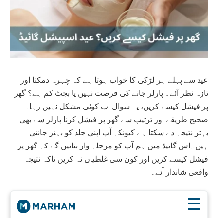
عید سے پہلے ہر لڑکی کا خواب ہوتا ہے کہ چہرہ دمکتا اور
تازہ نظر آئے۔ پارلر جانے کی فرصت نہیں یا بجٹ کم ہے؟ گھر
پر فیشل کیسے کریں، یہ سوال اب کوئی مشکل نہیں رہا۔
صحیح طریقے اور ترتیب سے گھر پر فیشل کرنا پارلر سے بھی
بہتر نتیجہ دے سکتا ہے کیونکہ آپ اپنی جلد کو بہتر جانتی
ہیں۔
اس گائیڈ میں ہم آپ کو مرحلہ وار بتائیں گے کہ گھر پر
فیشل کیسے کریں اور کون سی غلطیاں نہ کریں تاکہ نتیجہ
واقعی شاندار آئے۔