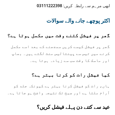
ابھی مرہم سے رابطہ کریں:
03111222398
اکثر پوچھے جانے والے سوالات
گھر پر فیشل کتنے وقت میں مکمل ہوتا ہے؟
گھر پر فیشل کیسے کریں سمجھنے کے بعد اسے مکمل
کرنے میں تیس سے پینتالیس منٹ لگتے ہیں۔ بھاپ
اور ماسک کا وقت سب سے زیادہ ہوتا ہے۔
کیا فیشل رات کو کرنا بہتر ہے؟
ہاں، رات کو فیشل کرنا بہتر ہے کیونکہ جلد کو
آرام ملتا ہے اور صبح تک نتیجہ واضح ہو جاتا ہے۔
عید سے کتنے دن پہلے فیشل کریں؟