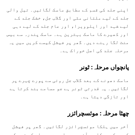
اپنی جلد کی قسم کے مطابق ماسک لگائیں۔ تیل والی
جلد کے لیے ملتانی مٹی اور گلاب جل، خشک جلد کے
لیے شہد اور ایلوویرا، اور عام جلد کے لیے دہی
اور کھیرے کا ماسک بہترین ہے۔ ماسک پندرہ سے بیس
منٹ لگا رہنے دیں۔ گھر پر فیشل کیسے کریں میں یہ
مرحلہ جلد کی اصل خوراک ہے۔
پانچواں مرحلہ: ٹونر
ماسک دھونے کے بعد گلاب جل روئی سے پورے چہرے پر
لگائیں۔ یہ قدرتی ٹونر ہے جو مسامے بند کرتا ہے
اور تازگی دیتا ہے۔
چھٹا مرحلہ: موئسچرائزر
آخر میں ہلکا موئسچرائزر لگائیں۔ گھر پر فیشل
کیسے کریں کا یہ آخری مرحلہ ہے جو جلد کی نمی کو