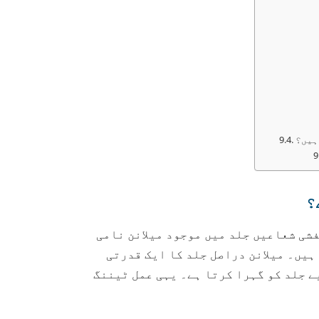
ہیں؟
؟
فشی شعاعیں جلد میں موجود میلانن نامی
ہیں۔ میلانن دراصل جلد کا ایک قدرتی
ے جلد کو گہرا کرتا ہے۔ یہی عمل ٹیننگ