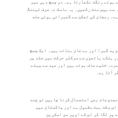
ے ہوئے رنگت نکھارتا ہے۔ دو چمچ دہی میں
ہ سے بیس منٹ رکھیں۔ یہ ماسک نہ صرف ٹیننگ
ہے۔ رمضان کی تھکن سے گھبرائی ہوئی جلد
زید گہرا اور بے جان بناتے ہیں۔ ایک چمچ
ر ہلکے ہاتھوں سے سرکلر حرکت میں جلد پر
مردہ خلیے صاف ہوتے ہیں اور عید سے پہلے
ر آتا ہے۔
مصنوعات بھی استعمال کرنا چاہیں تو چند
اس وقت بہت مقبول ہے اور پاکستان میں
 پر لگا کر اس کے اوپر سن اسکرین