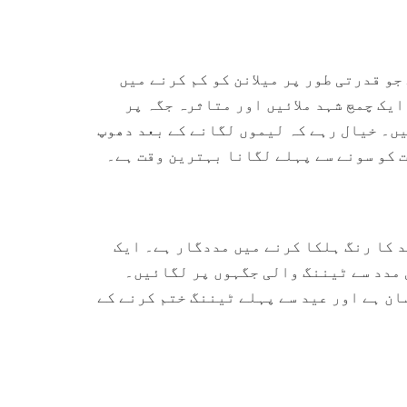
و قدرتی طور پر میلانن کو کم کرنے میں
ایک چمچ شہد ملائیں اور متاثرہ جگہ پر
یں۔ خیال رہے کہ لیموں لگانے کے بعد دھوپ
ت کو سونے سے پہلے لگانا بہترین وقت ہے۔
 کا رنگ ہلکا کرنے میں مددگار ہے۔ ایک
 مدد سے ٹیننگ والی جگہوں پر لگائیں۔
ان ہے اور عید سے پہلے ٹیننگ ختم کرنے کے