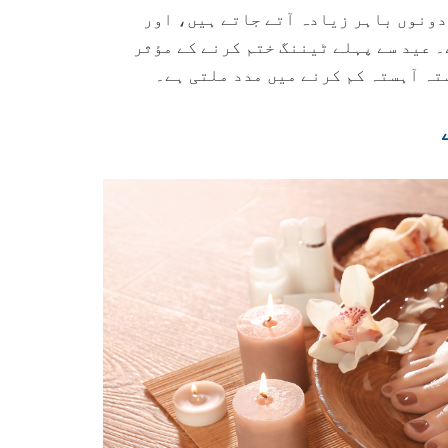
دونوں باہر زیادہ آتے جاتے ہیں، اور
۔ عید سے پہلے ٹیننگ ختم کرنے کے مؤثر
تہ آہستہ کم کرنے میں مدد ملتی ہے۔