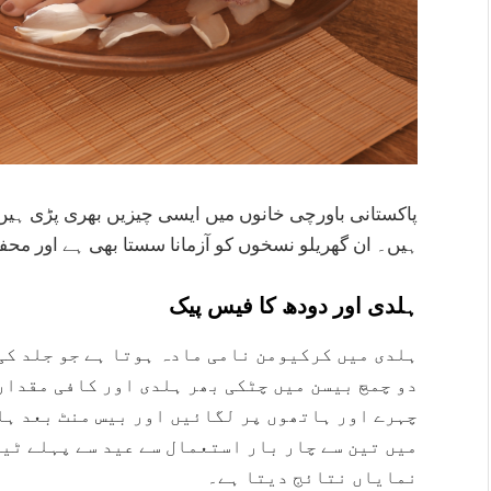
پاکستانی باورچی خانوں میں ایسی چیزیں بھری پڑی ہیں ج
ہیں۔ ان گھریلو نسخوں کو آزمانا سستا بھی ہے اور مح
ہلدی اور دودھ کا فیس پیک
ہلدی میں کرکیومن نامی مادہ ہوتا ہے جو جلد کی
دو چمچ بیسن میں چٹکی بھر ہلدی اور کافی مقدار 
چہرے اور ہاتھوں پر لگائیں اور بیس منٹ بعد ہل
میں تین سے چار بار استعمال سے عید سے پہلے ٹین
نمایاں نتائج دیتا ہے۔