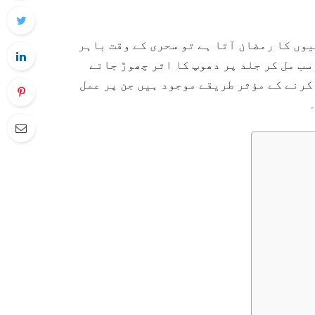
وں کا رمضان آتا ہے تو سحری کے وقت باہر
سب مل کر جلد پر دھوپ کا اثر چھوڑ جاتے
کرنے کے مؤثر طریقے موجود ہیں جن پر عمل
۔