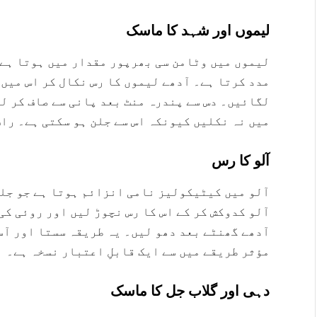
لیموں اور شہد کا ماسک
لیموں میں وٹامن سی بھرپور مقدار میں ہوتا ہے ج
مدد کرتا ہے۔ آدھے لیموں کا رس نکال کر اس میں 
لگائیں۔ دس سے پندرہ منٹ بعد پانی سے صاف کر ل
میں نہ نکلیں کیونکہ اس سے جلن ہو سکتی ہے۔ را
آلو کا رس
آلو میں کیٹیکولیز نامی انزائم ہوتا ہے جو جلد
آلو کدوکش کر کے اس کا رس نچوڑ لیں اور روئی کی
آدھے گھنٹے بعد دھو لیں۔ یہ طریقہ سستا اور آس
مؤثر طریقے میں سے ایک قابلِ اعتبار نسخہ ہے۔
دہی اور گلاب جل کا ماسک