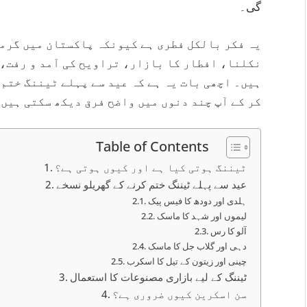
گی۔
یہ فکر بالکل فطری ہے کیونکہ پاکستان میں گرمی
نکلنا، افطار کا بازار، تراویح کی آمد و رفت، 
ہیں۔ اچھی بات یہ ہے کہ عید سے پہلے ٹیننگ ختم 
کر کے آپ چند دنوں میں واضح فرق دیکھ سکتی ہیں
Table of Contents
ٹیننگ ہوتی کیا ہے اور کیوں ہوتی ہے؟
عید سے پہلے ٹیننگ ختم کرنے کے گھریلو نسخے
ہلدی اور دودھ کا فیس پیک
لیموں اور شہد کا ماسک
آلو کا رس
دہی اور گلاب جل کا ماسک
چینی اور زیتون کے تیل کا اسکرب
ٹیننگ کے لیے بازاری مصنوعات کا استعمال
سن اسکرین کیوں ضروری ہے؟