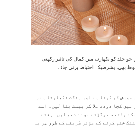
و جلد کو نکھارنے میں کمال کی تاثیر رکھتی
فوظ بھی، بشرطیکہ احتیاط برتی جائے۔
 سوزش کم کرتا ہے اور رنگت نکھارتا ہے۔
میں کچا دودھ ملا کر پیسٹ بنا لیں۔ اسے
کے ہاتھ سے رگڑتے ہوئے دھو لیں۔ ہفتے
نگ ختم کرنے کے مؤثر طریقے کے طور پر یہ