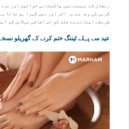
رمضان کے مہینے میں پاکستانی خواتین اور مرد 
گرمی کی وجہ سے یہ اثر اور بھی گہرا ہو جاتا ہے
طریقے اپنانے سے جلد کو اس اضافی میلانن کو آہس
عید سے پہلے ٹیننگ ختم کرنے کے گھریلو نسخے