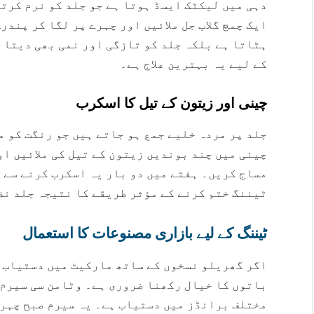
دہی میں لیکٹک ایسڈ ہوتا ہے جو جلد کو نرم کرت
ایک چمچ گلاب جل ملائیں اور چہرے پر لگا کر پندر
ہٹاتا ہے بلکہ جلد کو تازگی اور نمی بھی دیتا 
کے لیے یہ بہترین علاج ہے۔
چینی اور زیتون کے تیل کا اسکرب
جلد پر مردہ خلیے جمع ہو جاتے ہیں جو رنگت کو م
چینی میں چند بوندیں زیتون کے تیل کی ملائیں او
مساج کریں۔ ہفتے میں دو بار یہ اسکرب کرنے سے 
ٹیننگ ختم کرنے کے مؤثر طریقے کا نتیجہ جلد نظ
ٹیننگ کے لیے بازاری مصنوعات کا استعمال
اگر گھریلو نسخوں کے ساتھ مارکیٹ میں دستیاب 
باتوں کا خیال رکھنا ضروری ہے۔ وٹامن سی سیرم 
مختلف برانڈز میں دستیاب ہے۔ یہ سیرم صبح چہرے