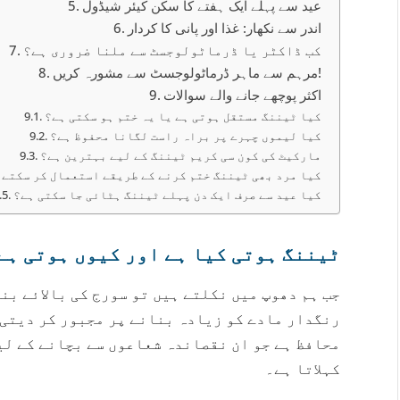
عید سے پہلے ایک ہفتے کا سکن کیئر شیڈول
اندر سے نکھار: غذا اور پانی کا کردار
کب ڈاکٹر یا ڈرماٹولوجسٹ سے ملنا ضروری ہے؟
مرہم سے ماہر ڈرماٹولوجسٹ سے مشورہ کریں!
اکثر پوچھے جانے والے سوالات
کیا ٹیننگ مستقل ہوتی ہے یا یہ ختم ہو سکتی ہے؟
کیا لیموں چہرے پر براہ راست لگانا محفوظ ہے؟
مارکیٹ کی کون سی کریم ٹیننگ کے لیے بہترین ہے؟
کیا مرد بھی ٹیننگ ختم کرنے کے طریقے استعمال کر سکتے 
کیا عید سے صرف ایک دن پہلے ٹیننگ ہٹائی جا سکتی ہے؟
ٹیننگ ہوتی کیا ہے اور کیوں ہوتی ہے
جب ہم دھوپ میں نکلتے ہیں تو سورج کی بالائے بن
رنگدار مادے کو زیادہ بنانے پر مجبور کر دیتی 
محافظ ہے جو ان نقصاندہ شعاعوں سے بچانے کے لی
کہلاتا ہے۔