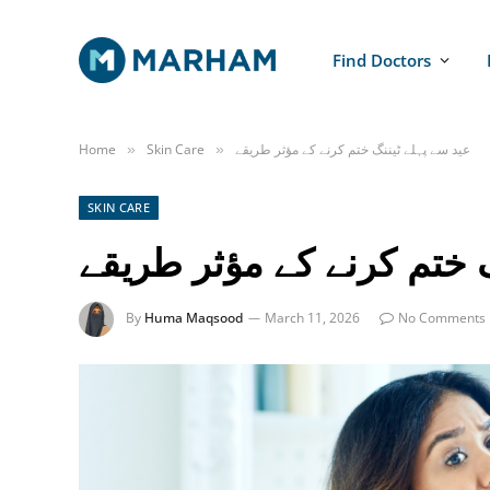
Find Doctors
عید سے پہلے ٹیننگ ختم کرنے کے مؤثر طریقے
Skin Care
Home
»
»
SKIN CARE
گ ختم کرنے کے مؤثر طریقے
By
Huma Maqsood
March 11, 2026
No Comments