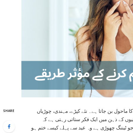
 ماحول بن جاتا ہے۔ نئے کپڑے، مہندی، چوڑیاں
SHARE
ڑکیوں کے ذہن میں ایک فکر ستاتی رہتی ہے کہ
جو ٹیننگ چھوڑی ہے وہ عید سے پہلے کیسے ختم ہو